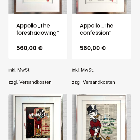
Appollo „The
Appollo „The
Es befinden sich
foreshadowing“
confession“
keine Produkte im
560,00
€
560,00
€
Warenkorb.
inkl. MwSt.
inkl. MwSt.
GO TO SHOP
zzgl.
Versandkosten
zzgl.
Versandkosten