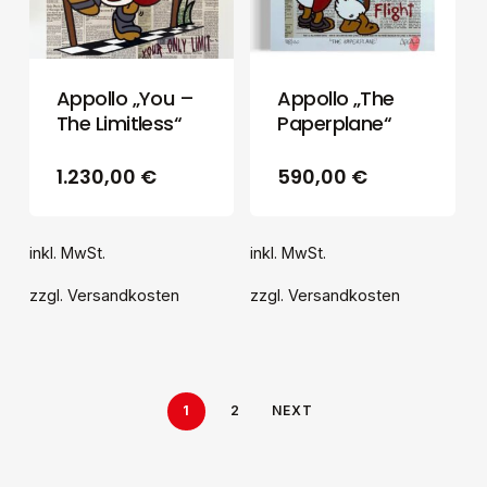
Appollo „You –
Appollo „The
The Limitless“
Paperplane“
1.230,00
€
590,00
€
inkl. MwSt.
inkl. MwSt.
zzgl.
Versandkosten
zzgl.
Versandkosten
0,00
€
Zwischensumme:
1
2
NEXT
WARENKORB
ANZEIGEN
KASSE