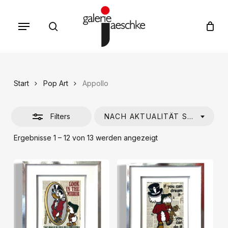
Skip
Menu
to
search
Cart
Close
Close
Cart
main
Filters
content
Start
Pop Art
Appollo
Filters
NACH AKTUALITÄT SORTIEREN
Nach
Ergebnisse 1 – 12 von 13 werden angezeigt
Aktualität
sortiert