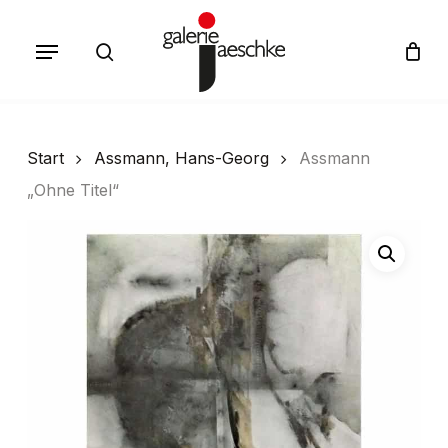
Skip
Menu
to
search
Cart
Close
Cart
main
content
Start
Assmann, Hans-Georg
Assmann
„Ohne Titel“