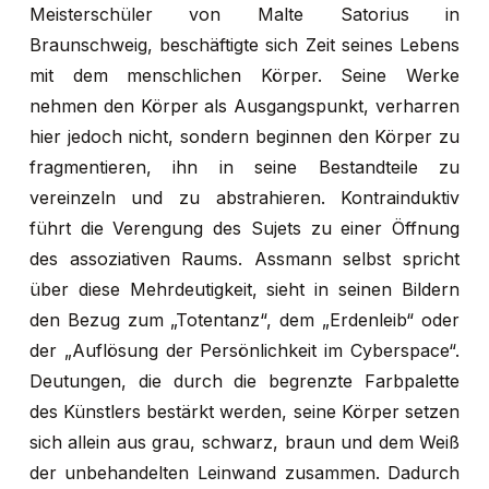
Meisterschüler von Malte Satorius in
Braunschweig, beschäftigte sich Zeit seines Lebens
mit dem menschlichen Körper. Seine Werke
Es befinden sich
nehmen den Körper als Ausgangspunkt, verharren
hier jedoch nicht, sondern beginnen den Körper zu
keine Produkte im
fragmentieren, ihn in seine Bestandteile zu
Warenkorb.
vereinzeln und zu abstrahieren. Kontrainduktiv
führt die Verengung des Sujets zu einer Öffnung
des assoziativen Raums. Assmann selbst spricht
GO TO SHOP
über diese Mehrdeutigkeit, sieht in seinen Bildern
den Bezug zum „Totentanz“, dem „Erdenleib“ oder
der „Auflösung der Persönlichkeit im Cyberspace“.
Deutungen, die durch die begrenzte Farbpalette
des Künstlers bestärkt werden, seine Körper setzen
sich allein aus grau, schwarz, braun und dem Weiß
der unbehandelten Leinwand zusammen. Dadurch