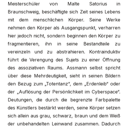
Meisterschüler von Malte Satorius in
Braunschweig, beschäftigte sich Zeit seines Lebens
mit dem menschlichen Körper. Seine Werke
Es befinden sich
nehmen den Körper als Ausgangspunkt, verharren
keine Produkte im
hier jedoch nicht, sondern beginnen den Körper zu
fragmentieren, ihn in seine Bestandteile zu
Warenkorb.
vereinzeln und zu abstrahieren. Kontrainduktiv
führt die Verengung des Sujets zu einer Öffnung
GO TO SHOP
des assoziativen Raums. Assmann selbst spricht
über diese Mehrdeutigkeit, sieht in seinen Bildern
den Bezug zum „Totentanz“, dem „Erdenleib“ oder
der „Auflösung der Persönlichkeit im Cyberspace“.
Deutungen, die durch die begrenzte Farbpalette
des Künstlers bestärkt werden, seine Körper setzen
sich allein aus grau, schwarz, braun und dem Weiß
der unbehandelten Leinwand zusammen. Dadurch