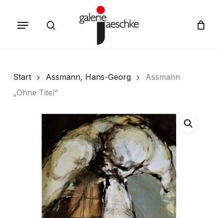
Skip
Menu
to
search
Cart
Close
Cart
main
content
Start
Assmann, Hans-Georg
Assmann
„Ohne Titel“