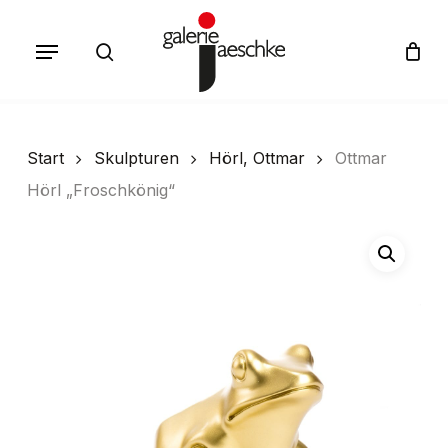
Skip
Menu
to
search
Cart
Close
Cart
main
content
Start
Skulpturen
Hörl, Ottmar
Ottmar
Hörl „Froschkönig“