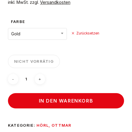
inkl. MwSt.
zzgl.
Versandkosten
FARBE
Gold
Zurücksetzen
NICHT VORRÄTIG
Es befinden sich
IN DEN WARENKORB
keine Produkte im
Warenkorb.
KATEGORIE:
HÖRL, OTTMAR