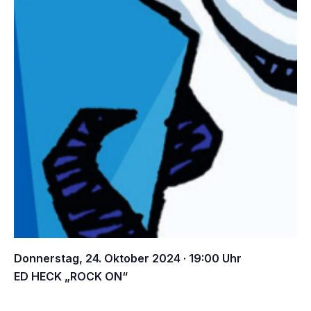
Es befinden sich
Donnerstag, 24. Oktober 2024 · 19:00 Uhr
keine Produkte im
ED HECK „ROCK ON“
Warenkorb.