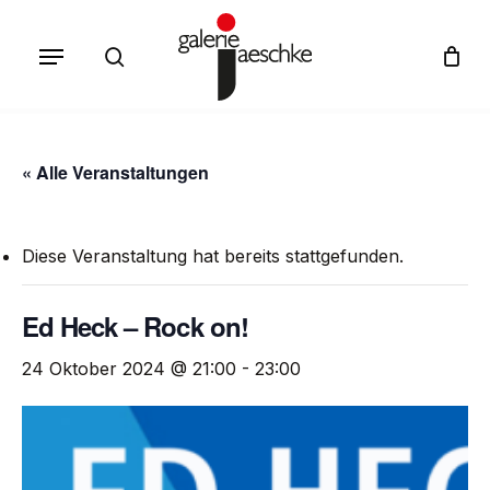
Skip
Menu
to
search
Cart
Close
Cart
main
content
« Alle Veranstaltungen
Diese Veranstaltung hat bereits stattgefunden.
Ed Heck – Rock on!
24 Oktober 2024 @ 21:00
-
23:00