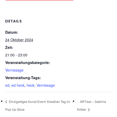
DETAILS
Datum:
24 Oktober 2024
Zeit:
21:00 - 23:00
Veranstaltungskategorie:
Vernissage
Veranstaltung-Tags:
ed
,
ed heck
,
heck
,
Vernissage
0,00
€
Zwischensumme:
Einzigartiges Kunst-Event: Kreativer Tag im
ART.bar – Sabrina
Pop-Up Store
Krökel
WARENKORB
ANZEIGEN
KASSE