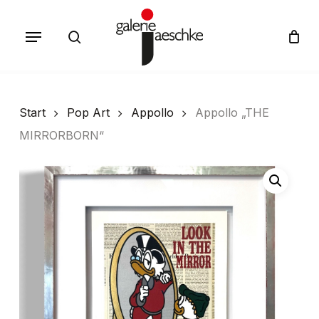
Skip
Menu
to
search
Cart
Close
Cart
main
content
Start
Pop Art
Appollo
Appollo „THE
MIRRORBORN“